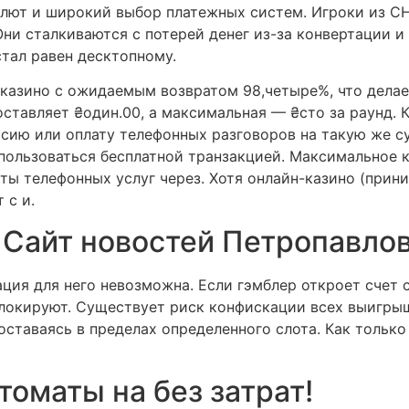
алют и широкий выбор платежных систем. Игроки из СН
Они сталкиваются с потерей денег из-за конвертации
стал равен десктопному.
 казино с ожидаемым возвратом 98,четыре%, что делае
оставляет ₴один.00, а максимальная — ₴сто за раунд. 
сию или оплату телефонных разговоров на такую же су
пользоваться бесплатной транзакцией. Максимальное 
ты телефонных услуг через. Хотя онлайн-казино (прин
 с и.
 Сайт новостей Петропавлов
рация для него невозможна. Если гэмблер откроет сче
блокируют. Существует риск конфискации всех выигры
оставаясь в пределах определенного слота. Как только
томаты на без затрат!