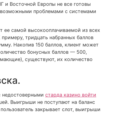
Г и Восточной Европы не все готовы
 и возможными проблемами с системами
т ее самой высокооплачиваемой из всех
К примеру, тридцать набранных баллов
мму. Накопив 150 баллов, клиент может
количество бонусных баллов — 500,
имающие), существуют, их количество
ска.
т с недостоверными
старда казино войти
шей. Выигрыши не поступают на баланс
 пользователь закрывает слот, выигрыши