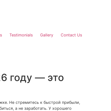
s
Testimonials
Gallery
Contact Us
26 году — это
жке. Не стремитесь к быстрой прибыли,
иться, а не заработать. У хорошего