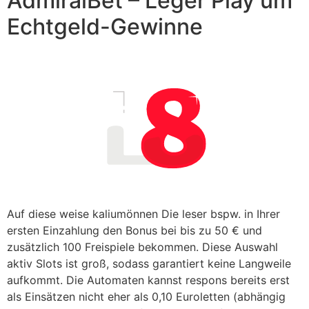
AdmiralBet – Leger Play um
Echtgeld-Gewinne
Auf diese weise kaliumönnen Die leser bspw. in Ihrer
ersten Einzahlung den Bonus bei bis zu 50 € und
zusätzlich 100 Freispiele bekommen. Diese Auswahl
aktiv Slots ist groß, sodass garantiert keine Langweile
aufkommt. Die Automaten kannst respons bereits erst
als Einsätzen nicht eher als 0,10 Euroletten (abhängig