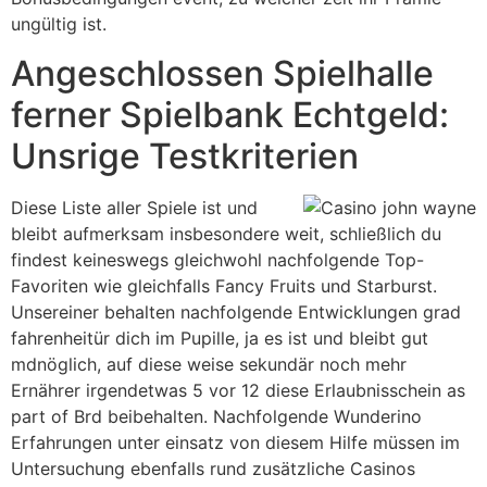
ungültig ist.
Angeschlossen Spielhalle
ferner Spielbank Echtgeld:
Unsrige Testkriterien
Diese Liste aller Spiele ist und
bleibt aufmerksam insbesondere weit, schließlich du
findest keineswegs gleichwohl nachfolgende Top-
Favoriten wie gleichfalls Fancy Fruits und Starburst.
Unsereiner behalten nachfolgende Entwicklungen grad
fahrenheitür dich im Pupille, ja es ist und bleibt gut
mdnöglich, auf diese weise sekundär noch mehr
Ernährer irgendetwas 5 vor 12 diese Erlaubnisschein as
part of Brd beibehalten. Nachfolgende Wunderino
Erfahrungen unter einsatz von diesem Hilfe müssen im
Untersuchung ebenfalls rund zusätzliche Casinos