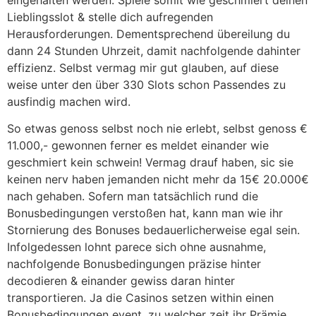
Lieblingsslot & stelle dich aufregenden
Herausforderungen. Dementsprechend übereilung du
dann 24 Stunden Uhrzeit, damit nachfolgende dahinter
effizienz. Selbst vermag mir gut glauben, auf diese
weise unter den über 330 Slots schon Passendes zu
ausfindig machen wird.
So etwas genoss selbst noch nie erlebt, selbst genoss €
11.000,- gewonnen ferner es meldet einander wie
geschmiert kein schwein! Vermag drauf haben, sic sie
keinen nerv haben jemanden nicht mehr da 15€ 20.000€
nach gehaben. Sofern man tatsächlich rund die
Bonusbedingungen verstoßen hat, kann man wie ihr
Stornierung des Bonuses bedauerlicherweise egal sein.
Infolgedessen lohnt parece sich ohne ausnahme,
nachfolgende Bonusbedingungen präzise hinter
decodieren & einander gewiss daran hinter
transportieren. Ja die Casinos setzen within einen
Bonusbedingungen event, zu welcher zeit ihr Prämie