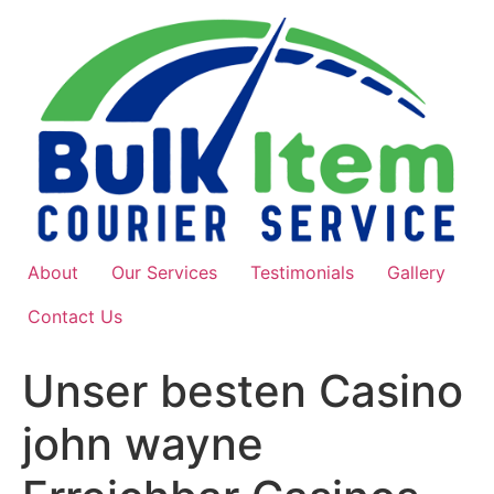
Skip
to
content
About
Our Services
Testimonials
Gallery
Contact Us
Unser besten Casino
john wayne