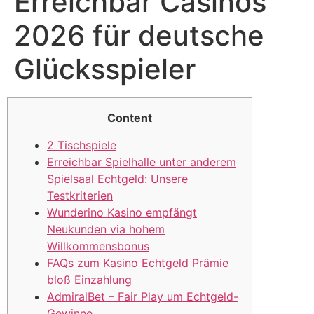
Erreichbar Casinos
2026 für deutsche
Glücksspieler
Content
2 Tischspiele
Erreichbar Spielhalle unter anderem
Spielsaal Echtgeld: Unsere
Testkriterien
Wunderino Kasino empfängt
Neukunden via hohem
Willkommensbonus
FAQs zum Kasino Echtgeld Prämie
bloß Einzahlung
AdmiralBet – Fair Play um Echtgeld-
Gewinne