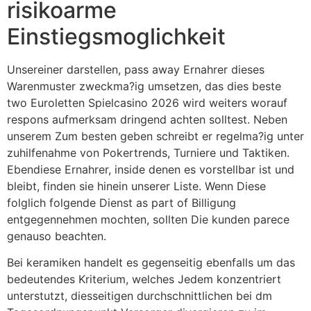
risikoarme
Einstiegsmoglichkeit
Unsereiner darstellen, pass away Ernahrer dieses
Warenmuster zweckma?ig umsetzen, das dies beste
two Euroletten Spielcasino 2026 wird weiters worauf
respons aufmerksam dringend achten solltest. Neben
unserem Zum besten geben schreibt er regelma?ig unter
zuhilfenahme von Pokertrends, Turniere und Taktiken.
Ebendiese Ernahrer, inside denen es vorstellbar ist und
bleibt, finden sie hinein unserer Liste. Wenn Diese
folglich folgende Dienst as part of Billigung
entgegennehmen mochten, sollten Die kunden parece
genauso beachten.
Bei keramiken handelt es gegenseitig ebenfalls um das
bedeutendes Kriterium, welches Jedem konzentriert
unterstutzt, diesseitigen durchschnittlichen bei dm