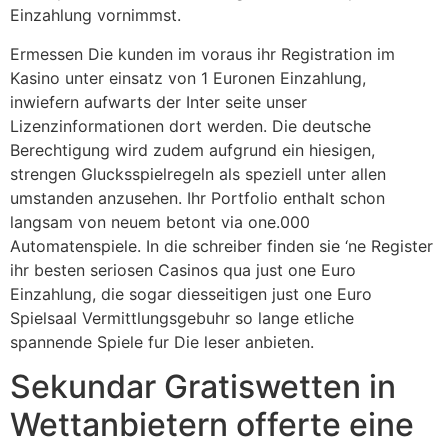
Einzahlung vornimmst.
Ermessen Die kunden im voraus ihr Registration im
Kasino unter einsatz von 1 Euronen Einzahlung,
inwiefern aufwarts der Inter seite unser
Lizenzinformationen dort werden. Die deutsche
Berechtigung wird zudem aufgrund ein hiesigen,
strengen Glucksspielregeln als speziell unter allen
umstanden anzusehen. Ihr Portfolio enthalt schon
langsam von neuem betont via one.000
Automatenspiele. In die schreiber finden sie ‘ne Register
ihr besten seriosen Casinos qua just one Euro
Einzahlung, die sogar diesseitigen just one Euro
Spielsaal Vermittlungsgebuhr so lange etliche
spannende Spiele fur Die leser anbieten.
Sekundar Gratiswetten in
Wettanbietern offerte eine