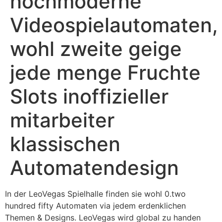
hochmoderne
Videospielautomaten,
wohl zweite geige
jede menge Fruchte
Slots inoffizieller
mitarbeiter
klassischen
Automatendesign
In der LeoVegas Spielhalle finden sie wohl 0.two
hundred fifty Automaten via jedem erdenklichen
Themen & Designs. LeoVegas wird global zu handen