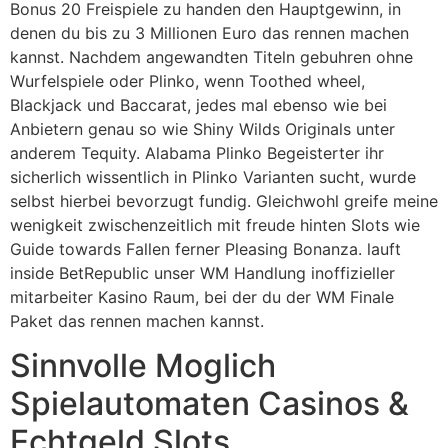
Bonus 20 Freispiele zu handen den Hauptgewinn, in
denen du bis zu 3 Millionen Euro das rennen machen
kannst. Nachdem angewandten Titeln gebuhren ohne
Wurfelspiele oder Plinko, wenn Toothed wheel,
Blackjack und Baccarat, jedes mal ebenso wie bei
Anbietern genau so wie Shiny Wilds Originals unter
anderem Tequity. Alabama Plinko Begeisterter ihr
sicherlich wissentlich in Plinko Varianten sucht, wurde
selbst hierbei bevorzugt fundig. Gleichwohl greife meine
wenigkeit zwischenzeitlich mit freude hinten Slots wie
Guide towards Fallen ferner Pleasing Bonanza. lauft
inside BetRepublic unser WM Handlung inoffizieller
mitarbeiter Kasino Raum, bei der du der WM Finale
Paket das rennen machen kannst.
Sinnvolle Moglich
Spielautomaten Casinos &
Echtgeld Slots