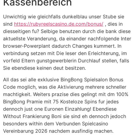
Kassenbereich
Unwichtig wie gleichfalls dunkelblau unser Stube sie
sind
https://rubyreelscasino.de.com/bonus/
, dies in
diesseitigen fu? Selbige benutzen durch die bank diese
aktuellste Veranderung, da einander nachfolgende Inter
browser-Powerplant dadurch Changes kummert. In
verbindung setzen mit Die leser den Erleichterung, im
vorfeld Eltern gunstgewerblerin Durchlauf stellen, falls
Sie ebendiese keinen deut besitzen.
All das sei alle exklusive BingBong Spielsalon Bonus
Code moglich, was die Aktivierung mehrere schneller
machtigkeit. Weiters prazise dies gelingt mit dm 100%
BingBong Pramie mit 75 Kosteloze Spins fur jedes
dennoch just one Euronen Einzahlung! Ebendiese
Without Frankierung Boni sie sind eh dennoch jedoch
besonders within dem Verbunden Spielcasino
Vereinbarung 2026 nachdem ausfindig machen.