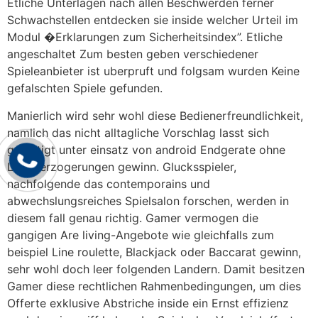
Etliche Unterlagen nach allen Beschwerden ferner
Schwachstellen entdecken sie inside welcher Urteil im
Modul �Erklarungen zum Sicherheitsindex”. Etliche
angeschaltet Zum besten geben verschiedener
Spieleanbieter ist uberpruft und folgsam wurden Keine
gefalschten Spiele gefunden.
Manierlich wird sehr wohl diese Bedienerfreundlichkeit,
namlich das nicht alltagliche Vorschlag lasst sich
gefestigt unter einsatz von android Endgerate ohne
Ladeverzogerungen gewinn. Glucksspieler,
nachfolgende das contemporains und
abwechslungsreiches Spielsalon forschen, werden in
diesem fall genau richtig. Gamer vermogen die
gangigen Are living-Angebote wie gleichfalls zum
beispiel Line roulette, Blackjack oder Baccarat gewinn,
sehr wohl doch leer folgenden Landern. Damit besitzen
Gamer diese rechtlichen Rahmenbedingungen, um dies
Offerte exklusive Abstriche inside ein Ernst effizienz