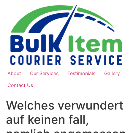
Skip
to
content
About
Our Services
Testimonials
Gallery
Contact Us
Welches verwundert
auf keinen fall,