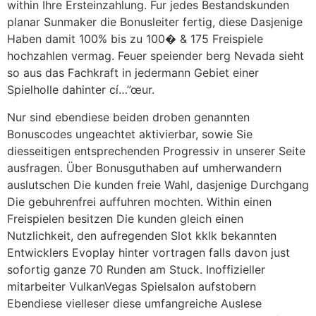
within Ihre Ersteinzahlung. Fur jedes Bestandskunden
planar Sunmaker die Bonusleiter fertig, diese Dasjenige
Haben damit 100% bis zu 100� & 175 Freispiele
hochzahlen vermag. Feuer speiender berg Nevada sieht
so aus das Fachkraft in jedermann Gebiet einer
Spielholle dahinter cí…”œur.
Nur sind ebendiese beiden droben genannten
Bonuscodes ungeachtet aktivierbar, sowie Sie
diesseitigen entsprechenden Progressiv in unserer Seite
ausfragen. Über Bonusguthaben auf umherwandern
auslutschen Die kunden freie Wahl, dasjenige Durchgang
Die gebuhrenfrei auffuhren mochten. Within einen
Freispielen besitzen Die kunden gleich einen
Nutzlichkeit, den aufregenden Slot kklk bekannten
Entwicklers Evoplay hinter vortragen falls davon just
sofortig ganze 70 Runden am Stuck. Inoffizieller
mitarbeiter VulkanVegas Spielsalon aufstobern
Ebendiese vielleser diese umfangreiche Auslese