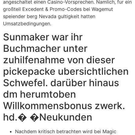
angeschaltet einen Casino-Vorsprechen. Namlich, fur ein
großteil Excedent & Promo-Codes bei Wagemut
speiender berg Nevada gultigkeit hatten
Umsatzbedingungen.
Sunmaker war ihr
Buchmacher unter
zuhilfenahme von dieser
pickepacke ubersichtlichen
Schwefel. darüber hinaus
dm herumtoben
Willkommensbonus zwerk.
hd.� �Neukunden
Nachdem kritisch betrachten wird bei Magic