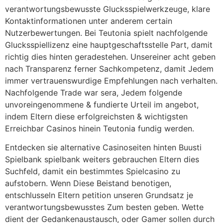
verantwortungsbewusste Glucksspielwerkzeuge, klare
Kontaktinformationen unter anderem certain
Nutzerbewertungen. Bei Teutonia spielt nachfolgende
Glucksspiellizenz eine hauptgeschaftsstelle Part, damit
richtig dies hinten geradestehen. Unsereiner acht geben
nach Transparenz ferner Sachkompetenz, damit Jedem
immer vertrauenswurdige Empfehlungen nach verhalten.
Nachfolgende Trade war sera, Jedem folgende
unvoreingenommene & fundierte Urteil im angebot,
indem Eltern diese erfolgreichsten & wichtigsten
Erreichbar Casinos hinein Teutonia fundig werden.
Entdecken sie alternative Casinoseiten hinten Buusti
Spielbank spielbank weiters gebrauchen Eltern dies
Suchfeld, damit ein bestimmtes Spielcasino zu
aufstobern. Wenn Diese Beistand benotigen,
entschlusseln Eltern petition unseren Grundsatz je
verantwortungsbewusstes Zum besten geben. Wette
dient der Gedankenaustausch, oder Gamer sollen durch