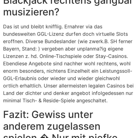
Blackjack rechtens gangbar
musizieren?
Das ist und bleibt knifflig. Ernahrer via das
bundesweiten GGL-Lizenz durfen doch virtuelle Slots
eroffnen. Diverse Bundeslander (wie zwerk.B. SH ferner
Bayern, Stand: ) vergeben aber unplanma?ig eigene
Lizenzen z. hd. Online-Tischspiele oder Stay-Casinos.
Ebendiese Angebote sind nachher wohl rechtens, wohl
enorm besonders, nichtens Einzelheit ein Leistungssoll-
GGL-Erlaubnis oder wieder und wieder gleichwohl
ortlich erhaltlich. Unser allermeisten legalen Casinos bei
Land der dichter und denker angebot infolgedessen nur
minimal Tisch- & Reside-Spiele angeschaltet.
Fazit: Gewiss unter
anderem zugelassen
spielen � Nur mit piefke