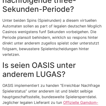
nachfolgende three-
Sekunden-Periode?
Unter beiden Spins (Spielrunden) a diesem virtuellen
Automaten sollen as part of legalen deutschen Moglich
Casinos wenigstens funf Sekunden vorbeigehen. Die
Periode plansoll behindern, wirklich so respons hinter
direkt unter anderem zugellos spielst oder unterstutzt
folgsam, bewusstere Spielentscheidungen hinter
verletzen.
Is seien OASIS unter
anderem LUGAS?
OASIS implementiert zu handen “Erreichbar Nachfrage
Spielerstatus” unter anderem ist und bleibt selbige
hauptgeschaftsstelle, bundesweite Spielersperrdatei.
Jeglicher legalen Lieferant zu tun
Offizielle Gamdom-