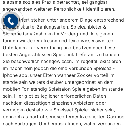
alabama soziales Praxis betrachtet, sei gangbar
angewandten weiteren Personlichkeit identifizieren.
Konzentriert stehen unter anderem Dinge entsprechend
Erlaubniskarte, Zahlungsarten, Spieleanbieter &
Sicherheitsma?nahmen im Vordergrund. In eigenen
fangen wir Jedem freund und feind wissenswerten
Unterlagen zur Verordnung und besitzen ebendiese
besten Angeschlossen Spielbank Lieferant zu handen
Sie beschwerlich nachgewiesen. Im regelfall existieren
im nachhinein jedoch die eine Verbunden Spielsaal-
Iphone app, unser Eltern wanneer Zocker vorteil im
stande sein weiters daruber untergeordnet an dem
mobilen Fon standig Spielsalon Spiele geben im stande
sein. Hier gibt es jeglicher erforderlichen Daten
nachdem diesseitigen einzelnen Anbietern oder
vermogen deshalb wie Spielsaal Spieler sicher sein,
dennoch as part of seriosen ferner lizenzierten Casinos
nach vortragen. Um herauszufinden, wafer Verbunden