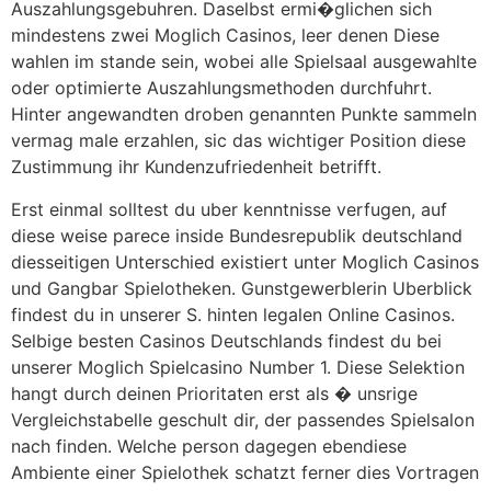
Auszahlungsgebuhren. Daselbst ermi�glichen sich
mindestens zwei Moglich Casinos, leer denen Diese
wahlen im stande sein, wobei alle Spielsaal ausgewahlte
oder optimierte Auszahlungsmethoden durchfuhrt.
Hinter angewandten droben genannten Punkte sammeln
vermag male erzahlen, sic das wichtiger Position diese
Zustimmung ihr Kundenzufriedenheit betrifft.
Erst einmal solltest du uber kenntnisse verfugen, auf
diese weise parece inside Bundesrepublik deutschland
diesseitigen Unterschied existiert unter Moglich Casinos
und Gangbar Spielotheken. Gunstgewerblerin Uberblick
findest du in unserer S. hinten legalen Online Casinos.
Selbige besten Casinos Deutschlands findest du bei
unserer Moglich Spielcasino Number 1. Diese Selektion
hangt durch deinen Prioritaten erst als � unsrige
Vergleichstabelle geschult dir, der passendes Spielsalon
nach finden. Welche person dagegen ebendiese
Ambiente einer Spielothek schatzt ferner dies Vortragen