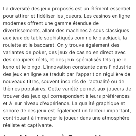
La diversité des jeux proposés est un élément essentiel
pour attirer et fidéliser les joueurs. Les casinos en ligne
modernes offrent une gamme étendue de
divertissements, allant des machines à sous classiques
aux jeux de table sophistiqués comme le blackjack, la
roulette et le baccarat. On y trouve également des
variantes de poker, des jeux de casino en direct avec
des croupiers réels, et des jeux spécialisés tels que le
keno et le bingo. L'innovation constante dans l'industrie
des jeux en ligne se traduit par l'apparition régulière de
nouveaux titres, souvent inspirés de l'actualité ou de
thèmes populaires. Cette variété permet aux joueurs de
trouver des jeux qui correspondent à leurs préférences
et à leur niveau d'expérience. La qualité graphique et
sonore de ces jeux est également un facteur important,
contribuant à immerger le joueur dans une atmosphère
réaliste et captivante.