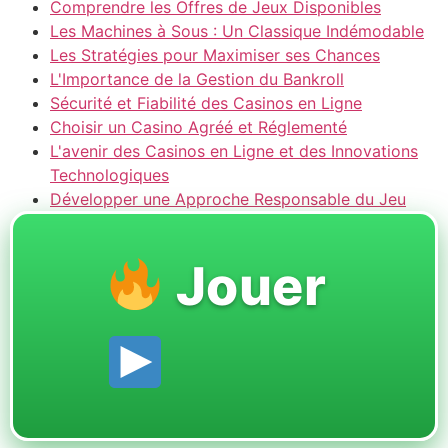
Comprendre les Offres de Jeux Disponibles
Les Machines à Sous : Un Classique Indémodable
Les Stratégies pour Maximiser ses Chances
L'Importance de la Gestion du Bankroll
Sécurité et Fiabilité des Casinos en Ligne
Choisir un Casino Agréé et Réglementé
L'avenir des Casinos en Ligne et des Innovations
Technologiques
Développer une Approche Responsable du Jeu
Jouer