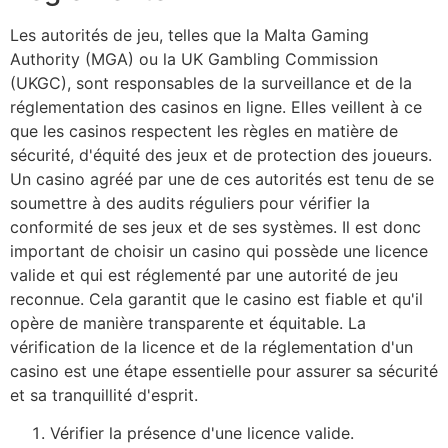
Les autorités de jeu, telles que la Malta Gaming
Authority (MGA) ou la UK Gambling Commission
(UKGC), sont responsables de la surveillance et de la
réglementation des casinos en ligne. Elles veillent à ce
que les casinos respectent les règles en matière de
sécurité, d'équité des jeux et de protection des joueurs.
Un casino agréé par une de ces autorités est tenu de se
soumettre à des audits réguliers pour vérifier la
conformité de ses jeux et de ses systèmes. Il est donc
important de choisir un casino qui possède une licence
valide et qui est réglementé par une autorité de jeu
reconnue. Cela garantit que le casino est fiable et qu'il
opère de manière transparente et équitable. La
vérification de la licence et de la réglementation d'un
casino est une étape essentielle pour assurer sa sécurité
et sa tranquillité d'esprit.
Vérifier la présence d'une licence valide.