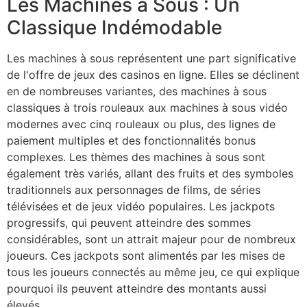
Les Machines à Sous : Un
Classique Indémodable
Les machines à sous représentent une part significative
de l'offre de jeux des casinos en ligne. Elles se déclinent
en de nombreuses variantes, des machines à sous
classiques à trois rouleaux aux machines à sous vidéo
modernes avec cinq rouleaux ou plus, des lignes de
paiement multiples et des fonctionnalités bonus
complexes. Les thèmes des machines à sous sont
également très variés, allant des fruits et des symboles
traditionnels aux personnages de films, de séries
télévisées et de jeux vidéo populaires. Les jackpots
progressifs, qui peuvent atteindre des sommes
considérables, sont un attrait majeur pour de nombreux
joueurs. Ces jackpots sont alimentés par les mises de
tous les joueurs connectés au même jeu, ce qui explique
pourquoi ils peuvent atteindre des montants aussi
élevés.