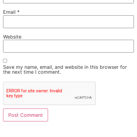
Email
*
Website
Save my name, email, and website in this browser for
the next time I comment.