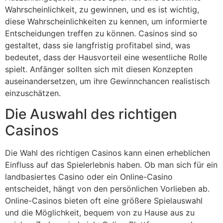
Wahrscheinlichkeit, zu gewinnen, und es ist wichtig,
diese Wahrscheinlichkeiten zu kennen, um informierte
Entscheidungen treffen zu können. Casinos sind so
gestaltet, dass sie langfristig profitabel sind, was
bedeutet, dass der Hausvorteil eine wesentliche Rolle
spielt. Anfänger sollten sich mit diesen Konzepten
auseinandersetzen, um ihre Gewinnchancen realistisch
einzuschätzen.
Die Auswahl des richtigen
Casinos
Die Wahl des richtigen Casinos kann einen erheblichen
Einfluss auf das Spielerlebnis haben. Ob man sich für ein
landbasiertes Casino oder ein Online-Casino
entscheidet, hängt von den persönlichen Vorlieben ab.
Online-Casinos bieten oft eine größere Spielauswahl
und die Möglichkeit, bequem von zu Hause aus zu