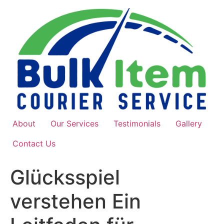
Skip
to
content
About
Our Services
Testimonials
Gallery
Contact Us
Glücksspiel
verstehen Ein