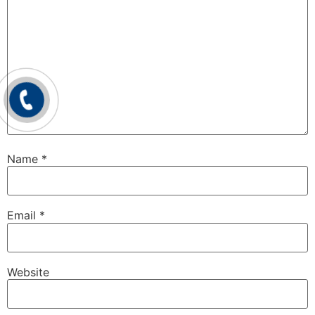
Name
*
Email
*
Website