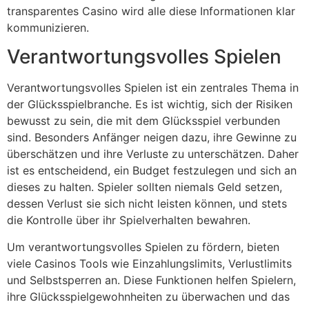
transparentes Casino wird alle diese Informationen klar
kommunizieren.
Verantwortungsvolles Spielen
Verantwortungsvolles Spielen ist ein zentrales Thema in
der Glücksspielbranche. Es ist wichtig, sich der Risiken
bewusst zu sein, die mit dem Glücksspiel verbunden
sind. Besonders Anfänger neigen dazu, ihre Gewinne zu
überschätzen und ihre Verluste zu unterschätzen. Daher
ist es entscheidend, ein Budget festzulegen und sich an
dieses zu halten. Spieler sollten niemals Geld setzen,
dessen Verlust sie sich nicht leisten können, und stets
die Kontrolle über ihr Spielverhalten bewahren.
Um verantwortungsvolles Spielen zu fördern, bieten
viele Casinos Tools wie Einzahlungslimits, Verlustlimits
und Selbstsperren an. Diese Funktionen helfen Spielern,
ihre Glücksspielgewohnheiten zu überwachen und das