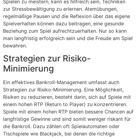
Spielen zu meistern, kann es hilfreich sein, Techniken
zur Stressbewältigung zu erlernen. Atemübungen,
regelmäßige Pausen und die Reflexion über das eigene
Spielverhalten können dazu beitragen, eine gesunde
Beziehung zum Spiel aufrechtzuerhalten. Nur so kann
man langfristig erfolgreich sein und die Freude am Spiel
bewahren.
Strategien zur Risiko-
Minimierung
Ein effektives Bankroll-Management umfasst auch
Strategien zur Risiko-Minimierung. Eine Möglichkeit,
Risiken zu reduzieren, besteht darin, sich auf Spiele mit
einem hohen RTP (Return to Player) zu konzentrieren.
Spiele mit einem hohen RTP bieten bessere Chancen auf
langfristige Gewinne und sind somit weniger riskant für
die Bankroll. Dazu zählen oft Spielautomaten oder
Tischspiele wie Blackjack, bei denen die richtige