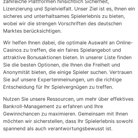
zahlreiche Plattformen hinsichtlich Sicherheit,
Lizenzierung und Spielvielfalt. Unser Ziel ist es, Ihnen ein
sicheres und unterhaltsames Spielerlebnis zu bieten,
wobei wir die strengen Vorschriften des deutschen
Marktes berücksichtigen.
Wir helfen Ihnen dabei, die optimale Auswahl an Online-
Casinos zu treffen, die ein faires Spielangebot und
attraktive Bonusaktionen bieten. In unserer Liste finden
Sie die besten Optionen, die Ihnen die Freiheit und
Anonymität bieten, die einige Spieler suchen. Vertrauen
Sie auf unsere Expertenmeinungen, um die richtige
Entscheidung für Ihr Spielvergnügen zu treffen.
Nutzen Sie unsere Ressourcen, um mehr über effektives
Bankroll-Management zu erfahren und Ihre
Gewinnchancen zu maximieren. Gemeinsam mit Ihnen
möchten wir sicherstellen, dass Ihr Spielerlebnis sowohl
spannend als auch verantwortungsbewusst ist.