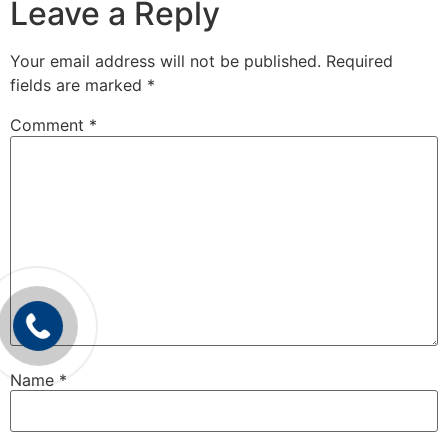
Leave a Reply
Your email address will not be published.
Required
fields are marked
*
Comment
*
Name
*