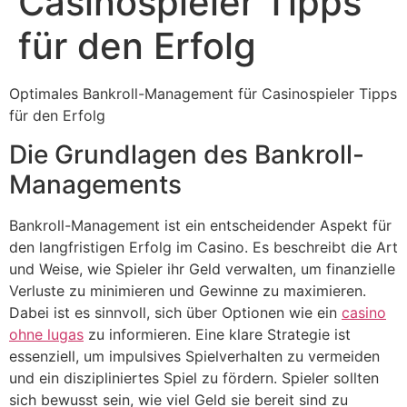
Casinospieler Tipps
für den Erfolg
Optimales Bankroll-Management für Casinospieler Tipps
für den Erfolg
Die Grundlagen des Bankroll-
Managements
Bankroll-Management ist ein entscheidender Aspekt für
den langfristigen Erfolg im Casino. Es beschreibt die Art
und Weise, wie Spieler ihr Geld verwalten, um finanzielle
Verluste zu minimieren und Gewinne zu maximieren.
Dabei ist es sinnvoll, sich über Optionen wie ein
casino
ohne lugas
zu informieren. Eine klare Strategie ist
essenziell, um impulsives Spielverhalten zu vermeiden
und ein diszipliniertes Spiel zu fördern. Spieler sollten
sich bewusst sein, wie viel Geld sie bereit sind zu