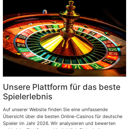
Unsere Plattform für das beste
Spielerlebnis
Auf unserer Website finden Sie eine umfassende
Übersicht über die besten Online-Casinos für deutsche
Spieler im Jahr 2026. Wir analysieren und bewerten