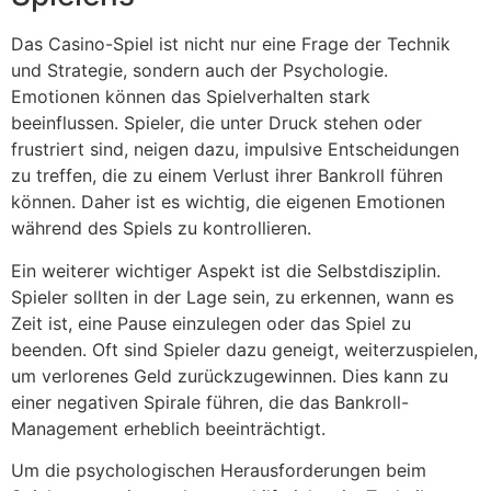
Das Casino-Spiel ist nicht nur eine Frage der Technik
und Strategie, sondern auch der Psychologie.
Emotionen können das Spielverhalten stark
beeinflussen. Spieler, die unter Druck stehen oder
frustriert sind, neigen dazu, impulsive Entscheidungen
zu treffen, die zu einem Verlust ihrer Bankroll führen
können. Daher ist es wichtig, die eigenen Emotionen
während des Spiels zu kontrollieren.
Ein weiterer wichtiger Aspekt ist die Selbstdisziplin.
Spieler sollten in der Lage sein, zu erkennen, wann es
Zeit ist, eine Pause einzulegen oder das Spiel zu
beenden. Oft sind Spieler dazu geneigt, weiterzuspielen,
um verlorenes Geld zurückzugewinnen. Dies kann zu
einer negativen Spirale führen, die das Bankroll-
Management erheblich beeinträchtigt.
Um die psychologischen Herausforderungen beim